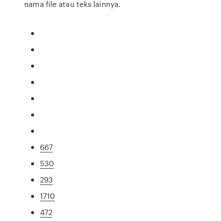
nama file atau teks lainnya.
667
530
293
1710
472