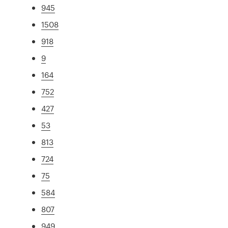
945
1508
918
9
164
752
427
53
813
724
75
584
807
949